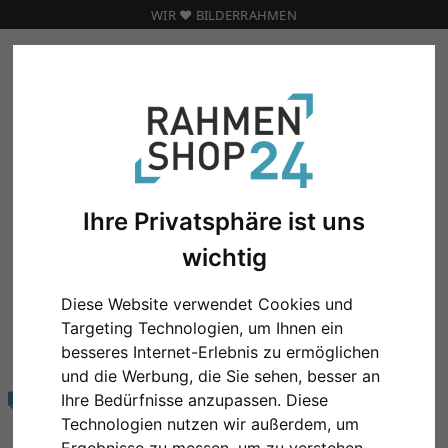
WIR ❤️ BILDERRAHMEN
Marken
Update Displays
Tischaufsteller
TISCHAUFSTELLER
Ihre Privatsphäre ist uns
wichtig
Diese Website verwendet Cookies und
Targeting Technologien, um Ihnen ein
KOMPETENZ
besseres Internet-Erlebnis zu ermöglichen
20 Jahre zufriedene Kunden
und die Werbung, die Sie sehen, besser an
Ihre Bedürfnisse anzupassen. Diese
VERSAND
Immer 8,90 € Versand
Technologien nutzen wir außerdem, um
egal wie viel oder groß!
Ergebnisse zu messen, um zu verstehen,