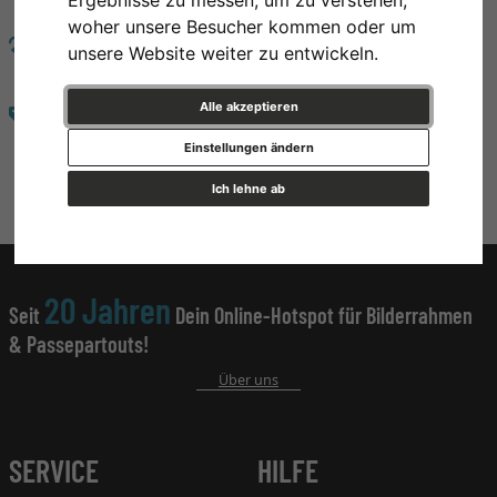
woher unsere Besucher kommen oder um
RÜCKGABE
unsere Website weiter zu entwickeln.
100 Tage Rückgaberecht
Alle akzeptieren
AUSWAHL
Über 500.000 Artikel zur Auswahl
Einstellungen ändern
Ich lehne ab
20 Jahren
Seit
Dein Online-Hotspot für Bilderrahmen
& Passepartouts!
Über uns
SERVICE
HILFE