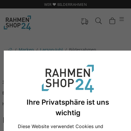
WIR ❤️ BILDERRAHMEN
Marken
Larson-Juhl
Bilderrahmen
BILDERRAHMEN
3D Bilderrahmen
Alu Bilderrahmen
Barock Bilderrahmen
Bilderrahmen nach Maß
Ihre Privatsphäre ist uns
Holz Bilderrahmen
Schattenfugenrahmen
wichtig
Diese Website verwendet Cookies und