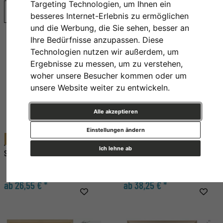
Targeting Technologien, um Ihnen ein
Bestseller
besseres Internet-Erlebnis zu ermöglichen
und die Werbung, die Sie sehen, besser an
Ihre Bedürfnisse anzupassen. Diese
Technologien nutzen wir außerdem, um
Ergebnisse zu messen, um zu verstehen,
woher unsere Besucher kommen oder um
unsere Website weiter zu entwickeln.
Alle akzeptieren
Einstellungen ändern
Premium
Alu Bilderrahmen BARTH -
Schmaler Bilderrahmen mit
Ich lehne ab
Serie 916
Echtholzfurnier BARTH,
aluminiumverstärkte
Rückseite
ab 26,55 € *
ab 38,25 € *