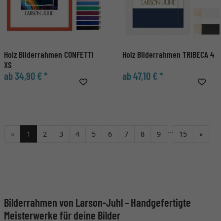
Holz Bilderrahmen CONFETTI
Holz Bilderrahmen TRIBECA 4
XS
ab 34,90 € *
ab 47,10 € *
...
Weite
«
1
2
3
4
5
6
7
8
9
15
»
Bilderrahmen von Larson-Juhl – Handgefertigte
Meisterwerke für deine Bilder