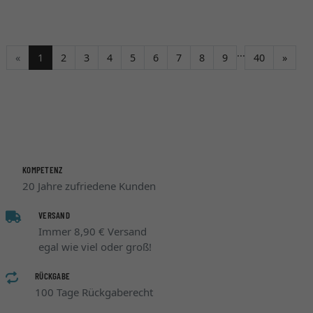
...
Weite
«
1
2
3
4
5
6
7
8
9
40
»
KOMPETENZ
20 Jahre zufriedene Kunden
VERSAND
Immer 8,90 € Versand
egal wie viel oder groß!
RÜCKGABE
100 Tage Rückgaberecht