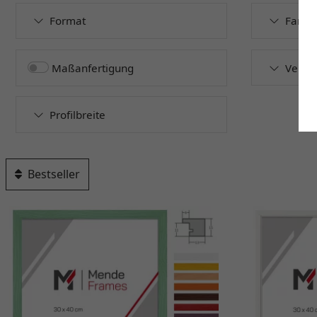
Format
Farbe
Maßanfertigung
Versc
Profilbreite
Bestseller