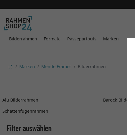
Bilderrahmen
Formate
Passepartouts
Marken
Marken
Mende Frames
Bilderrahmen
Alu Bilderrahmen
Barock Bilder
Schattenfugenrahmen