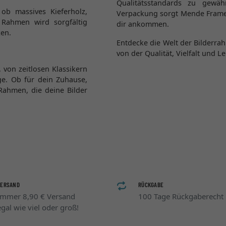
Qualitätsstandards zu gewäh
ob massives Kieferholz,
Verpackung sorgt Mende Frames
 Rahmen wird sorgfältig
dir ankommen.
zen.
Entdecke die Welt der Bilderr
von der Qualität, Vielfalt und 
 von zeitlosen Klassikern
e. Ob für dein Zuhause,
Rahmen, die deine Bilder
VERSAND
RÜCKGABE
Immer 8,90 € Versand
100 Tage Rückgaberecht
egal wie viel oder groß!