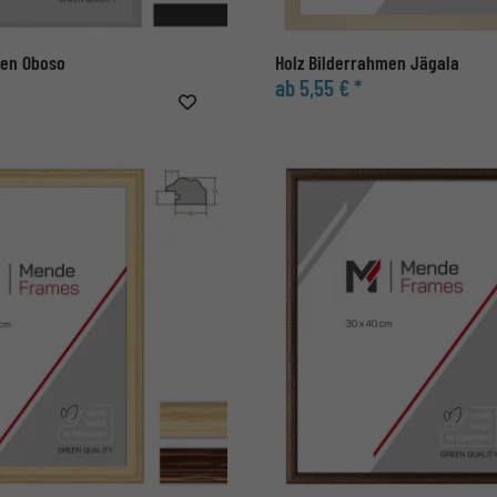
men Oboso
Holz Bilderrahmen Jägala
ab 5,55 € *