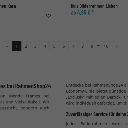
hmen Kara
Holz Bilderrahmen Lisbon
ab 4,95 € *
...
Weite
«
1
2
3
4
5
6
7
8
9
16
»
ames bei RahmenShop24
Entdecke bei RahmenShop24 ein
Economy-Linie bietet günstige
 von Mende Frames bei
„Exclusiv“ mit edlen Barock- 
 und Vielseitigkeit. Wir
wird individuell gefertigt, um d
raussticht, sondern auch
Zuverlässiger Service für deine 
Jeder Bilderrahmen wird 