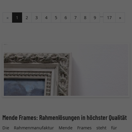
...
Weite
«
1
2
3
4
5
6
7
8
9
17
»
Mende Frames: Rahmenlösungen in höchster Qualität
Die Rahmenmanufaktur Mende Frames steht für