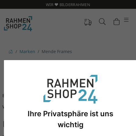
WIR ❤️ BILDERRAHMEN
Marken
Mende Frames
BILDERRAHMEN & PASSEPARTOUTS VON
MENDE FRAMES
Bilderrahmen
Passepartouts
Wandspiegel
Ihre Privatsphäre ist uns
wichtig