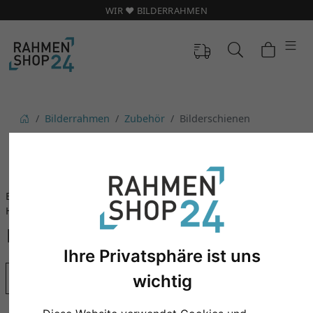
WIR ❤️ BILDERRAHMEN
Bilderrahmen
Zubehör
Bilderschienen
GALERIESCHIENEN
Befestigungen, Schnüre &
Haken
Ihre Privatsphäre ist uns
Bestseller
wichtig