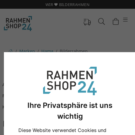
WIR ❤️ BILDERRAHMEN
Marken
Hama
Bilderrahmen
BILDERRAHMEN
Alu Bilderrahmen
Bilderrahmen Collage
Fotorahmen
Holz Bilderrahmen
Ihre Privatsphäre ist uns
Kunststoff Bilderrahmen
Rahmenlose Bilderrahmen
wichtig
Diese Website verwendet Cookies und