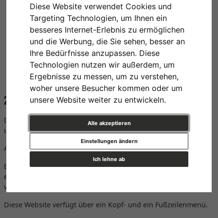
Website erwarten,
Diese Website verwendet Cookies und
wie Sie dieses Angebot und die Funktionen nutzen
Targeting Technologien, um Ihnen ein
können,
besseres Internet-Erlebnis zu ermöglichen
welche Möglichkeiten zur barrierefreien Nutzung Ihnen
und die Werbung, die Sie sehen, besser an
zur Verfügung stehen und
Ihre Bedürfnisse anzupassen. Diese
welche Behörde für die Überwachung der Barrierefreiheit
Technologien nutzen wir außerdem, um
auf dieser Website zuständig ist.
Ergebnisse zu messen, um zu verstehen,
woher unsere Besucher kommen oder um
2) Angebot und Funktionen dieser Website
unsere Website weiter zu entwickeln.
Diese Website ist ein Online-Shop für den Verkauf von Waren
Alle akzeptieren
und Dienstleistungen.
Einstellungen ändern
Als Waren gelten hierbei körperliche Gegenstände.
Ich lehne ab
Es werden Ihnen hier Produkte präsentiert, die einem
elektronischen Warenkorb hinzugefügt und sodann
verbindlich bestellt und bezahlt werden können.
Diese Website verfügt über ein Kopf- und ein Fußzeilenmenü.