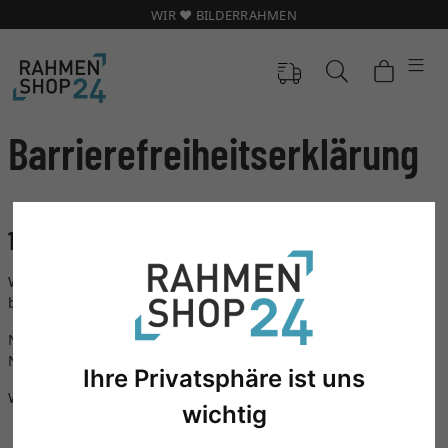
WIR ❤️ BILDERRAHMEN
Barrierefreiheitserklärung
1) Einleitung
Wir freuen uns über Ihren Besuch unserer Website und
bedanken uns für Ihr Interesse.
Nachstehend erhalten Sie Informationen zur barrierefreien
Nutzbarkeit unseres Online-Angebots.
Ihre Privatsphäre ist uns
Wir informieren Sie darüber,
wichtig
welches Angebot und welche Funktionen Sie auf dieser