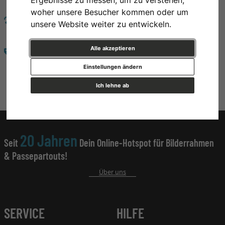
woher unsere Besucher kommen oder um
RÜCKGABE
unsere Website weiter zu entwickeln.
100 Tage Rückgaberecht
Alle akzeptieren
AUSWAHL
Über 500.000 Artikel zur Auswahl
Einstellungen ändern
Ich lehne ab
20 Jahren
Seit
Dein Online-Hotspot für Bilderrahmen
& Passepartouts!
Über uns
SERVICE
HILFE