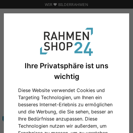
WIR ❤️ BILDERRAHMEN
Marken
Mittermeier
Passepartouts
PASSEPARTOUTS
Ihre Privatsphäre ist uns
wichtig
Diese Website verwendet Cookies und
Targeting Technologien, um Ihnen ein
KOMPETENZ
besseres Internet-Erlebnis zu ermöglichen
20 Jahre zufriedene Kunden
und die Werbung, die Sie sehen, besser an
Ihre Bedürfnisse anzupassen. Diese
VERSAND
Immer 8,90 € Versand
Technologien nutzen wir außerdem, um
egal wie viel oder groß!
Ergebnisse zu messen, um zu verstehen,