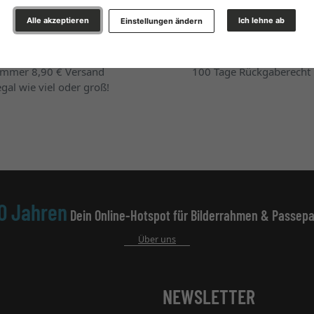
Alle akzeptieren
Ich lehne ab
Einstellungen ändern
VERSAND
RÜCKGABE
Immer 8,90 € Versand
100 Tage Rückgaberecht
egal wie viel oder groß!
0 Jahren
Dein Online-Hotspot für Bilderrahmen & Passepa
Über uns
NEWSLETTER