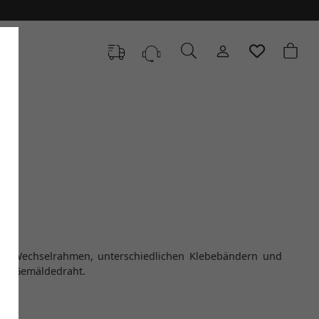
HL
nd Gemäldedraht.