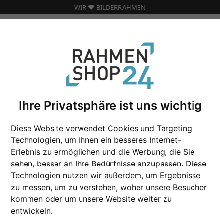
WIR ❤️ BILDERRAHMEN
Ihre Privatsphäre ist uns wichtig
UBEHÖR FÜR BILDERRAHMEN VON LARSON-JU
Diese Website verwendet Cookies und Targeting
Technologien, um Ihnen ein besseres Internet-
Erlebnis zu ermöglichen und die Werbung, die Sie
sehen, besser an Ihre Bedürfnisse anzupassen. Diese
Technologien nutzen wir außerdem, um Ergebnisse
hör und Ideen rund um die
lichen Klebebändern und
ngung, Befestigung und
Leimen, sowie Perlonschnüre u
zu messen, um zu verstehen, woher unsere Besucher
bstahlsicherungs-Sets,
kommen oder um unsere Website weiter zu
entwickeln.