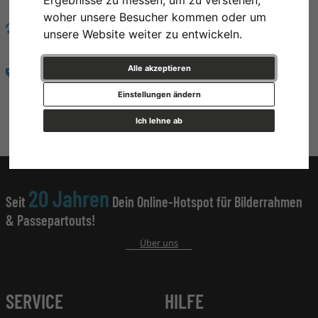
woher unsere Besucher kommen oder um
RÜCKGABE
unsere Website weiter zu entwickeln.
100 Tage Rückgaberecht
Alle akzeptieren
AUSWAHL
Über 500.000 Artikel zur Auswahl
Einstellungen ändern
Ich lehne ab
20 Jahren
Seit
Dein Online-Hotspot für Bilderrahmen
& Passepartouts!
Über uns
SERVICE
HILFE