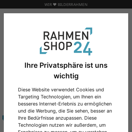
WIR ❤️ BILDERRAHMEN
Marken
Kolorrami
Bilderwände
BILDERWÄNDE
Ihre Privatsphäre ist uns
wichtig
Diese Website verwendet Cookies und
Targeting Technologien, um Ihnen ein
KOMPETENZ
besseres Internet-Erlebnis zu ermöglichen
20 Jahre zufriedene Kunden
und die Werbung, die Sie sehen, besser an
Ihre Bedürfnisse anzupassen. Diese
VERSAND
Immer 8,90 € Versand
Technologien nutzen wir außerdem, um
egal wie viel oder groß!
Ergebnisse zu messen, um zu verstehen,