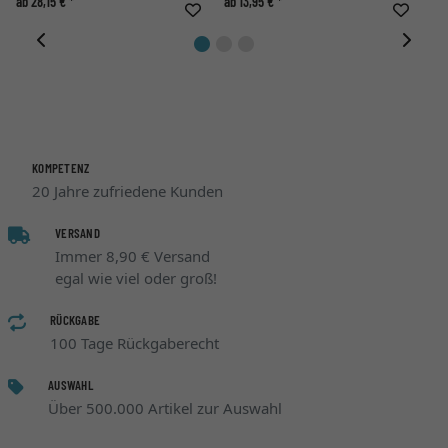
ab 28,15 € *
ab 13,95 € *
ab 
KOMPETENZ
20 Jahre zufriedene Kunden
VERSAND
Immer 8,90 € Versand
egal wie viel oder groß!
RÜCKGABE
100 Tage Rückgaberecht
AUSWAHL
Über 500.000 Artikel zur Auswahl