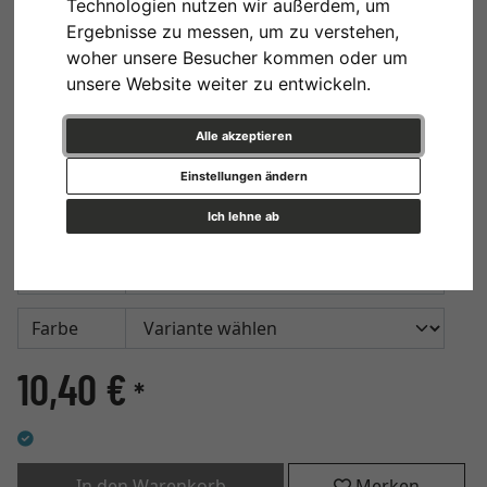
Technologien nutzen wir außerdem, um
Ergebnisse zu messen, um zu verstehen,
woher unsere Besucher kommen oder um
unsere Website weiter zu entwickeln.
Alle akzeptieren
Einstellungen ändern
Kleber Wand und Zimmerdecke
Ich lehne ab
Format
Farbe
10,40 €
*
In den Warenkorb
Merken