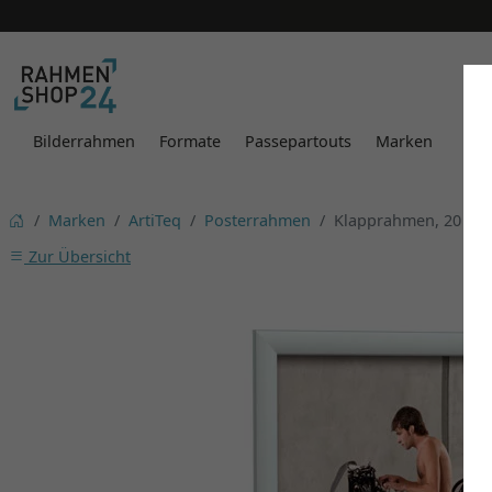
Bilderrahmen
Formate
Passepartouts
Marken
Marken
ArtiTeq
Posterrahmen
Klapprahmen, 20 m
Zur Übersicht