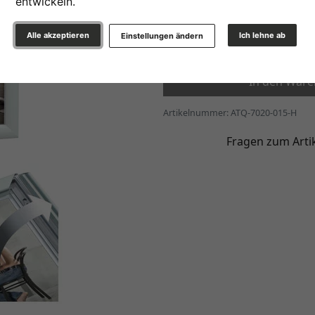
entwickeln.
35,50 €
ab
*
Alle akzeptieren
Ich lehne ab
Einstellungen ändern
In den War
Artikelnummer: ATQ-7020-015-H
Fragen zum Arti