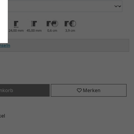
24,00 mm
45,00 mm
0,6 cm
3,9 cm
hseln
enkorb
Merken
kel