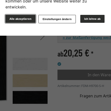
kommen oder um unsere Website weiter zu
Glasart
entwickeln.
Alle akzeptieren
Ich lehne ab
Einstellungen ändern
Weiter
» zur Maßanfertigung wec
20,25 €
ab
*
In den War
Artikelnummer: FDM-H9700-S-H
Fragen zum Arti