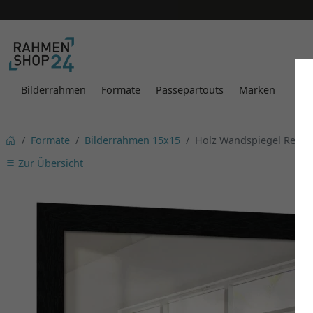
Bilderrahmen
Formate
Passepartouts
Marken
Formate
Bilderrahmen 15x15
Holz Wandspiegel Rebol
Zur Übersicht