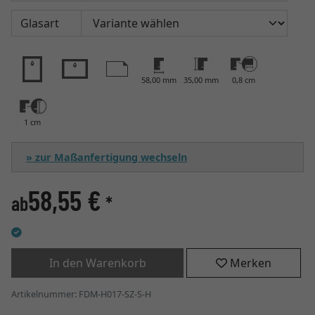
Glasart
58,00 mm
35,00 mm
0,8 cm
1 cm
» zur Maßanfertigung wechseln
58,55 €
ab
*
In den Warenkorb
Merken
Artikelnummer: FDM-H017-SZ-S-H