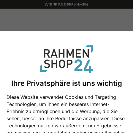
WIR ❤️ BILDERRAHMEN
 Maß
Holz Bilderrahmen Zuschnitt Canons Park
Ihre Privatsphäre ist uns wichtig
Holz Bilderrahmen 
Diese Website verwendet Cookies und Targeting
Technologien, um Ihnen ein besseres Internet-
Farbe
Erlebnis zu ermöglichen und die Werbung, die Sie
sehen, besser an Ihre Bedürfnisse anzupassen. Diese
Glasart
Technologien nutzen wir außerdem, um Ergebnisse
zu messen, um zu verstehen, woher unsere Besucher