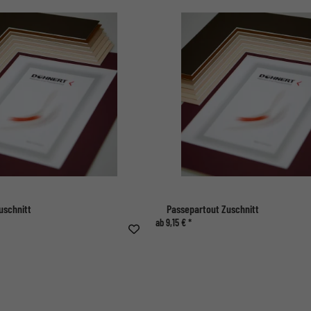
uschnitt
Passepartout Zuschnitt
ab 9,15 € *