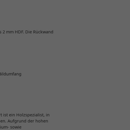
us 2 mm HDF. Die Rückwand
 Bildumfang
st ein Holzspezialist, in
den. Aufgrund der hohen
nium- sowie