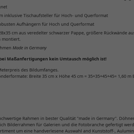
gnet
m inklusive Tischaufsteller für Hoch- und Querformat
robusten Aufhängern für Hoch und Querformat
28x35 cm aus veredelter schwarzer Pappe, größere Rückwände a
 montiert.
rahmen
Made in Germany
 bei Maßanfertigungen kein Umtausch möglich ist!
Meterpreis des Bildumfanges.
onderformate: Breite 35 cm x Höhe 45 cm = 35+35+45+45= 1,60 m
chwertige Rahmen in bester Qualität "made in Germany". Döhnert i
ch Bilderrahmen für Galerien und die Fotobranche gefertigt wer
rtiment um eine handverlesene Auswahl and Kunststoff-, Aulumi