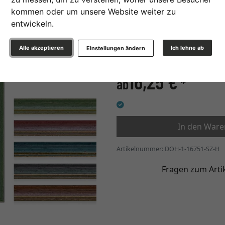
kommen oder um unsere Website weiter zu
entwickeln.
0,9 
Alle akzeptieren
Ich lehne ab
Einstellungen ändern
» zur Maßanfertigung wec
Weiter
16,25 €
ab
*
In den War
Artikelnummer: DOH-1-16751-SZ-H
Fragen zum Arti