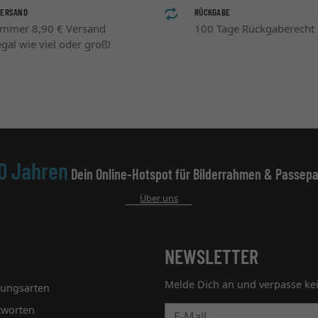
VERSAND
RÜCKGABE
Immer 8,90 € Versand
100 Tage Rückgaberecht
egal wie viel oder groß!
0 Jahren
Dein Online-Hotspot für Bilderrahmen & Passepa
Über uns
NEWSLETTER
Melde Dich an und verpasse ke
lungsarten
tworten
Newsletter