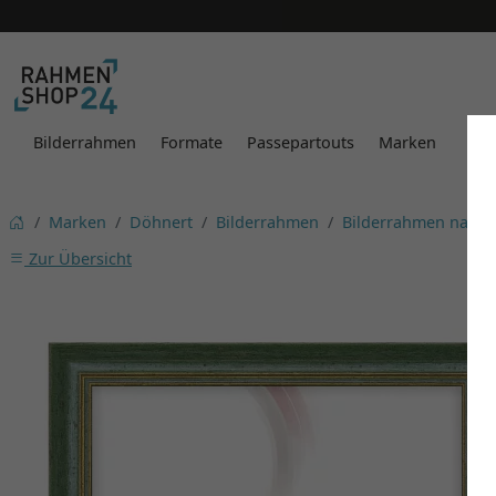
Bilderrahmen
Formate
Passepartouts
Marken
Marken
Döhnert
Bilderrahmen
Bilderrahmen nach
Zur Übersicht