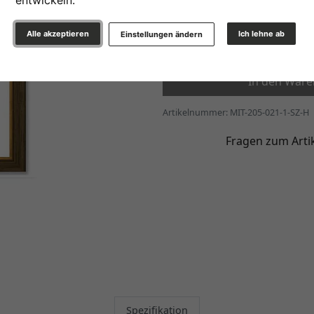
entwickeln.
49,40 €
ab
*
Alle akzeptieren
Ich lehne ab
Einstellungen ändern
Weiter
In den War
Artikelnummer: MIT-205-021-1-SZ-H
Fragen zum Arti
Spezifikation