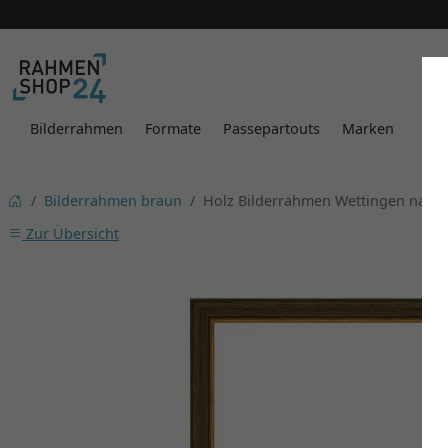
Bilderrahmen
Formate
Passepartouts
Marken
Bilderrahmen braun
Holz Bilderrahmen Wettingen nach
Zur Übersicht