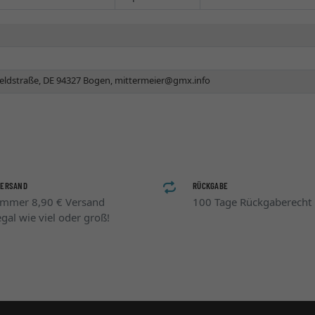
eldstraße, DE 94327 Bogen,
mittermeier@gmx.info
VERSAND
RÜCKGABE
Immer 8,90 € Versand
100 Tage Rückgaberecht
egal wie viel oder groß!