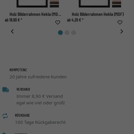
Holz Bilderrahmen Hekla (MDF) Maßanfertigung
Holz Bilderrahmen Hekla (MDF)
ab 18,90 € *
ab 4,20 € *
ab 
KOMPETENZ
20 Jahre zufriedene Kunden
VERSAND
Immer 8,90 € Versand
egal wie viel oder groß!
RÜCKGABE
100 Tage Rückgaberecht