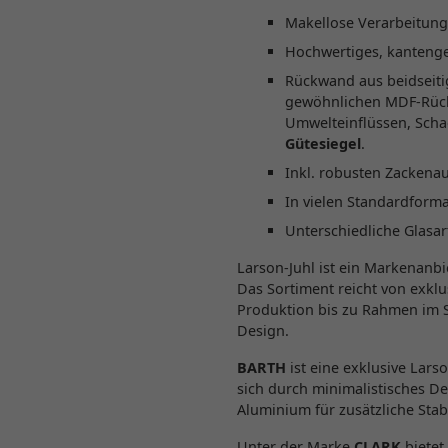
Makellose Verarbeitung,
Hochwertiges, kantenges
Rückwand aus beidseiti
gewöhnlichen MDF-Rückw
Umwelteinflüssen, Scha
Gütesiegel
.
Inkl. robusten Zackena
In vielen Standardforma
Unterschiedliche Glasa
Larson-Juhl ist ein Markenanb
Das Sortiment reicht von exkl
Produktion bis zu Rahmen im 
Design.
BARTH
ist eine exklusive Lar
sich durch minimalistisches D
Aluminium für zusätzliche Stabi
Unter der Marke
CLARK
bietet