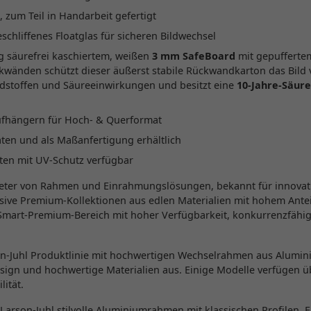
 zum Teil in Handarbeit gefertigt
chliffenes Floatglas für sicheren Bildwechsel
g säurefrei kaschiertem, weißen
3 mm SafeBoard
mit gepufferte
änden schützt dieser äußerst stabile Rückwandkarton das Bild 
dstoffen und Säureeinwirkungen und besitzt eine
10-Jahre-Säure
ufhängern für Hoch- & Querformat
ten und als Maßanfertigung erhältlich
rten mit UV-Schutz verfügbar
ieter von Rahmen und Einrahmungslösungen, bekannt für innovati
usive Premium-Kollektionen aus edlen Materialien mit hohem Antei
Smart-Premium-Bereich mit hoher Verfügbarkeit, konkurrenzfähi
son-Juhl Produktlinie mit hochwertigen Wechselrahmen aus Alumin
esign und hochwertige Materialien aus. Einige Modelle verfügen ü
lität.
 Larson-Juhl stilvolle Aluminiumrahmen mit klassischen Profilen. Er