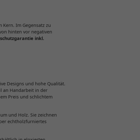
m Kern. Im Gegensatz zu
von hinten vor negativen
schutzgarantie inkl.
ve Designs und hohe Qualität.
l an Handarbeit in der
gem Preis und schlichtem
ium und Holz. Sie zeichnen
ber echtholzfurniertes
hältlich in eloxierten,