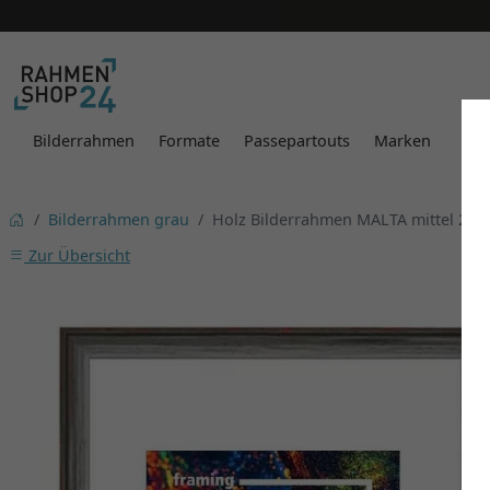
Bilderrahmen
Formate
Passepartouts
Marken
Bilderrahmen grau
Holz Bilderrahmen MALTA mittel 2,5
Zur Übersicht