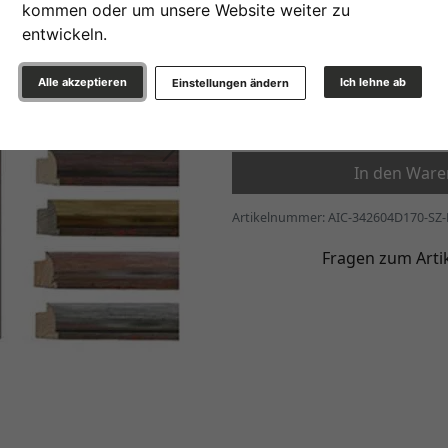
kommen oder um unsere Website weiter zu
» zur Maßanfertigung wec
entwickeln.
58,75 €
ab
*
Alle akzeptieren
Ich lehne ab
Einstellungen ändern
Weiter
In den War
Artikelnummer: AIC-342604D170-SZ
Fragen zum Arti