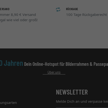
VERSAND
RÜCKGABE
Immer 8,90 € Versand
100 Tage Rückgaberecht
egal wie viel oder groß!
0 Jahren
Dein Online-Hotspot für Bilderrahmen & Passepa
Über uns
NEWSLETTER
Melde Dich an und verpasse ke
lungsarten