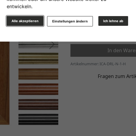
Glasart
entwickeln.
7,55 €
Alle akzeptieren
Ich lehne ab
Einstellungen ändern
ab
*
Weiter
In den War
Artikelnummer: ICA-DRL-N-1-H
Fragen zum Arti