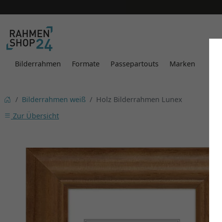
Bilderrahmen
Formate
Passepartouts
Marken
Bilderrahmen weiß
Holz Bilderrahmen Lunex
Zur Übersicht