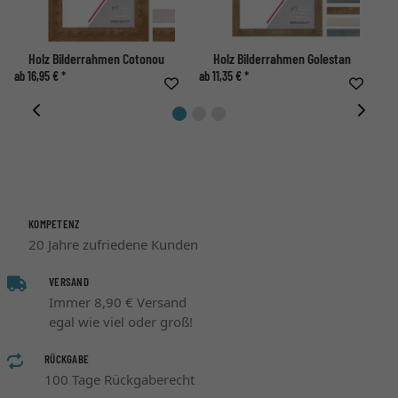
Holz Bilderrahmen Cotonou
Holz Bilderrahmen Golestan
ab 16,95 € *
ab 11,35 € *
ab 
KOMPETENZ
20 Jahre zufriedene Kunden
VERSAND
Immer 8,90 € Versand
egal wie viel oder groß!
RÜCKGABE
100 Tage Rückgaberecht