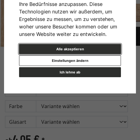
Ihre Bedürfnisse anzupassen. Diese
Technologien nutzen wir außerdem, um
Ergebnisse zu messen, um zu verstehen,
woher unsere Besucher kommen oder um
unsere Website weiter zu entwickeln.
Alle akzeptieren
Holz-Bilderrahmen Dream
Einstellungen ändern
(MDF)
Ich lehne ab
Format
Farbe
Glasart
4,05 €