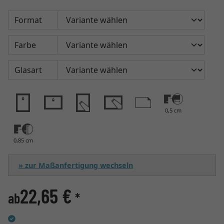
Format
Farbe
Glasart
0,5 cm
0,85 cm
» zur Maßanfertigung wechseln
22,65 €
ab
*