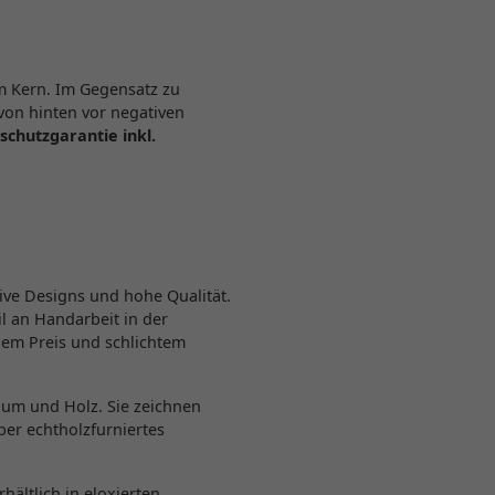
m Kern. Im Gegensatz zu
von hinten vor negativen
schutzgarantie inkl.
ve Designs und hohe Qualität.
l an Handarbeit in der
gem Preis und schlichtem
ium und Holz. Sie zeichnen
ber echtholzfurniertes
hältlich in eloxierten,