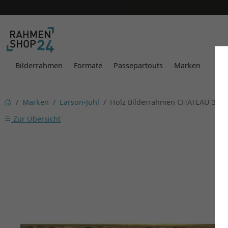
Bilderrahmen
Formate
Passepartouts
Marken
Marken
Larson-Juhl
Holz Bilderrahmen CHATEAU 371
Zur Übersicht