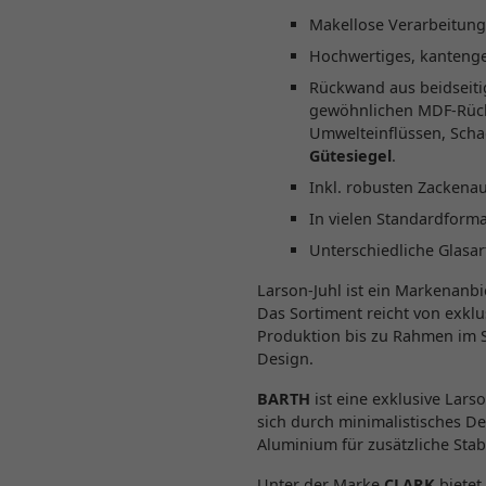
Makellose Verarbeitung,
Hochwertiges, kantenges
Rückwand aus beidseiti
gewöhnlichen MDF-Rückw
Umwelteinflüssen, Scha
Gütesiegel
.
Inkl. robusten Zackena
In vielen Standardforma
Unterschiedliche Glasa
Larson-Juhl ist ein Markenanb
Das Sortiment reicht von exkl
Produktion bis zu Rahmen im 
Design.
BARTH
ist eine exklusive Lar
sich durch minimalistisches D
Aluminium für zusätzliche Stabi
Unter der Marke
CLARK
bietet