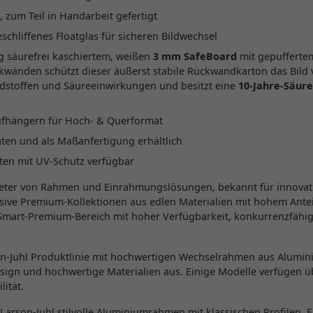
 zum Teil in Handarbeit gefertigt
chliffenes Floatglas für sicheren Bildwechsel
g säurefrei kaschiertem, weißen
3 mm SafeBoard
mit gepufferte
änden schützt dieser äußerst stabile Rückwandkarton das Bild 
dstoffen und Säureeinwirkungen und besitzt eine
10-Jahre-Säure
ufhängern für Hoch- & Querformat
ten und als Maßanfertigung erhältlich
rten mit UV-Schutz verfügbar
ieter von Rahmen und Einrahmungslösungen, bekannt für innovati
usive Premium-Kollektionen aus edlen Materialien mit hohem Antei
Smart-Premium-Bereich mit hoher Verfügbarkeit, konkurrenzfähi
son-Juhl Produktlinie mit hochwertigen Wechselrahmen aus Alumin
esign und hochwertige Materialien aus. Einige Modelle verfügen ü
lität.
 Larson-Juhl stilvolle Aluminiumrahmen mit klassischen Profilen. Er