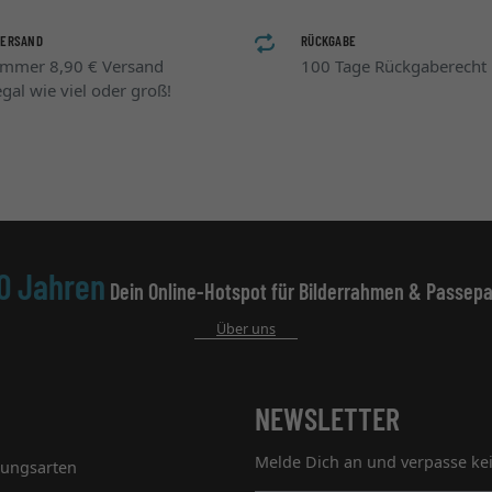
VERSAND
RÜCKGABE
Immer 8,90 € Versand
100 Tage Rückgaberecht
egal wie viel oder groß!
0 Jahren
Dein Online-Hotspot für Bilderrahmen & Passepa
Über uns
NEWSLETTER
Melde Dich an und verpasse ke
lungsarten