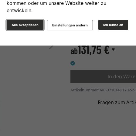
kommen oder um unsere Website weiter zu
entwickeln.
0,8 cm
1,5 cm
Alle akzeptieren
Ich lehne ab
Einstellungen ändern
» zur Maßanfertigung wec
Weiter
131,75 €
ab
*
In den War
Artikelnummer: AIC-371014D170-SZ
Fragen zum Arti