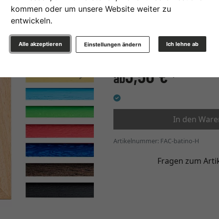
kommen oder um unsere Website weiter zu
Glasart
entwickeln.
Alle akzeptieren
Ich lehne ab
Einstellungen ändern
3,50 €
Weiter
ab
*
In den War
Artikelnummer: FAC-batino-H
Fragen zum Arti