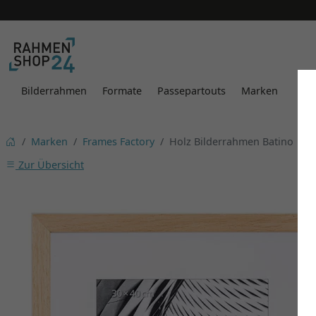
Bilderrahmen
Formate
Passepartouts
Marken
Marken
Frames Factory
Holz Bilderrahmen Batino
Zur Übersicht