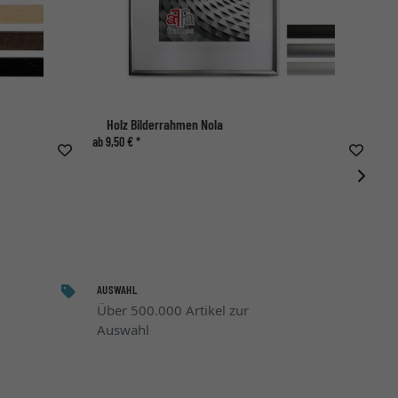
Holz Bilderrahmen Nola
ab 9,50 € *
ab 
AUSWAHL
Über 500.000 Artikel zur
Auswahl