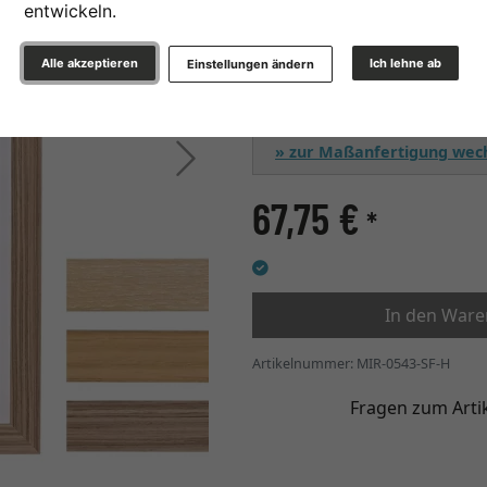
Glasart
entwickeln.
Alle akzeptieren
Ich lehne ab
Einstellungen ändern
» zur Maßanfertigung wec
Weiter
67,75 €
*
In den War
Artikelnummer: MIR-0543-SF-H
Fragen zum Arti