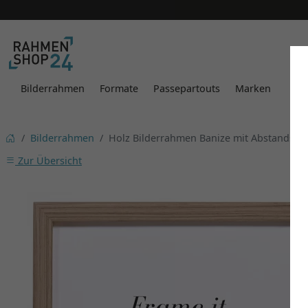
Bilderrahmen
Formate
Passepartouts
Marken
Bilderrahmen
Holz Bilderrahmen Banize mit Abstandsle
Zur Übersicht