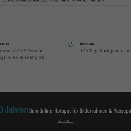
Co. KG, Rückertstraße 5, DE 10627 Berlin,
artvera@mail.gmx
VERSAND
RÜCKGABE
Immer 8,90 € Versand
100 Tage Rückgaberecht
egal wie viel oder groß!
0 Jahren
Dein Online-Hotspot für Bilderrahmen & Passepa
Über uns