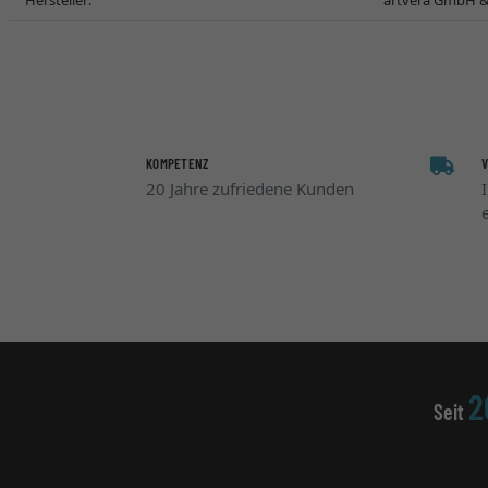
Hersteller:
artvera GmbH & 
KOMPETENZ
20 Jahre zufriedene Kunden
2
Seit