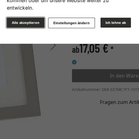
kommen oder um unsere Website weiter zu
Glasart
entwickeln.
Alle akzeptieren
Ich lehne ab
Einstellungen ändern
17,05 €
Weiter
ab
*
In den War
Artikelnummer: DEK-S57MC1P1-101
Fragen zum Arti