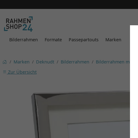
Bilderrahmen
Formate
Passepartouts
Marken
Marken
Deknudt
Bilderrahmen
Bilderrahmen mit P
Zur Übersicht