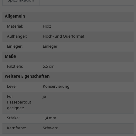
Allgemein
Material:
Holz
Aufhänger:
Hoch- und Querformat
Einleger:
Einleger
Maße
Falztiefe:
5,5 cm
weitere Eigenschaften
Level:
Konservierung
Für
ja
Passepartout
geeignet:
Stärke:
1,4 mm
Kernfarbe:
Schwarz