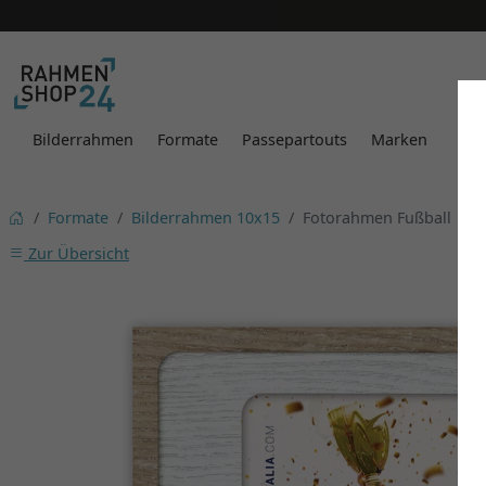
Bilderrahmen
Formate
Passepartouts
Marken
Formate
Bilderrahmen 10x15
Fotorahmen Fußball
Zur Übersicht