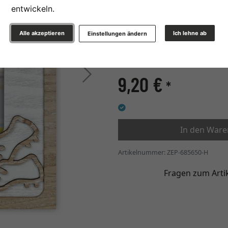
entwickeln.
Glasart
Alle akzeptieren
Ich lehne ab
Einstellungen ändern
12,00 mm
Weiter
9,20 €
*
In den War
Artikelnummer: ZEP-685650-H
Fragen zum Arti