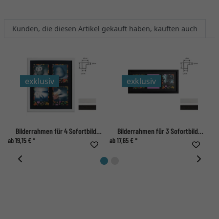
Kunden, die diesen Artikel gekauft haben, kauften auch
exklusiv
exklusiv
Bilderrahmen für 4 Sofortbilder - Typ Polaroid 600
Bilderrahmen für 3 Sofortbilder - Typ Polaroid 600
ab 19,15 € *
ab 17,65 € *
ab 