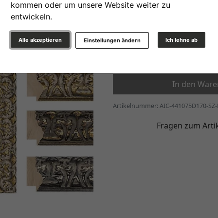
kommen oder um unsere Website weiter zu
» zur Maßanfertigung wec
entwickeln.
105,45 €
ab
*
Alle akzeptieren
Ich lehne ab
Einstellungen ändern
Weiter
In den War
Artikelnummer: AIC-441075D170-SZ
Fragen zum Arti