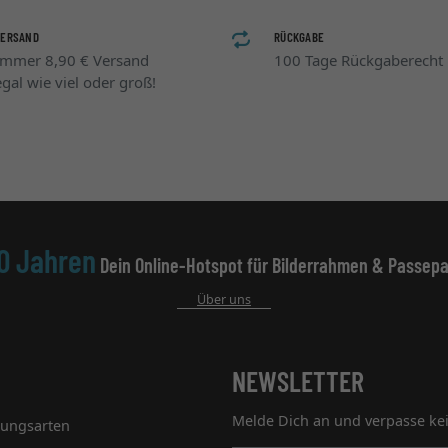
VERSAND
RÜCKGABE
Immer 8,90 € Versand
100 Tage Rückgaberecht
egal wie viel oder groß!
0 Jahren
Dein Online-Hotspot für Bilderrahmen & Passepa
Über uns
NEWSLETTER
Melde Dich an und verpasse ke
lungsarten