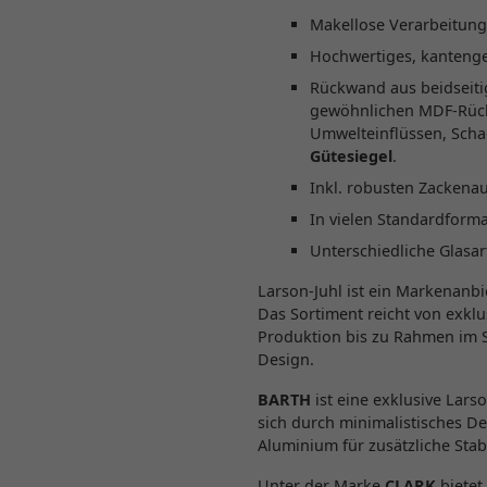
Makellose Verarbeitung,
Hochwertiges, kantenges
Rückwand aus beidseiti
gewöhnlichen MDF-Rückw
Umwelteinflüssen, Scha
Gütesiegel
.
Inkl. robusten Zackena
In vielen Standardforma
Unterschiedliche Glasa
Larson-Juhl ist ein Markenanb
Das Sortiment reicht von exkl
Produktion bis zu Rahmen im 
Design.
BARTH
ist eine exklusive Lar
sich durch minimalistisches D
Aluminium für zusätzliche Stabi
Unter der Marke
CLARK
bietet