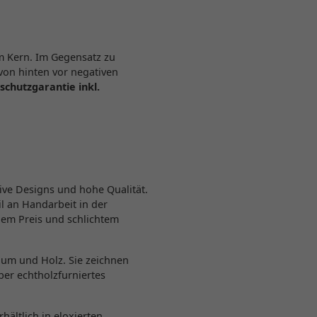
m Kern. Im Gegensatz zu
von hinten vor negativen
schutzgarantie inkl.
ve Designs und hohe Qualität.
l an Handarbeit in der
gem Preis und schlichtem
ium und Holz. Sie zeichnen
ber echtholzfurniertes
hältlich in eloxierten,