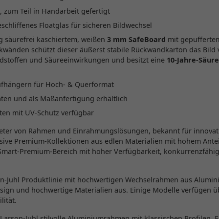
 zum Teil in Handarbeit gefertigt
chliffenes Floatglas für sicheren Bildwechsel
g säurefrei kaschiertem, weißen
3 mm SafeBoard
mit gepufferte
änden schützt dieser äußerst stabile Rückwandkarton das Bild 
dstoffen und Säureeinwirkungen und besitzt eine
10-Jahre-Säure
ufhängern für Hoch- & Querformat
ten und als Maßanfertigung erhältlich
rten mit UV-Schutz verfügbar
ieter von Rahmen und Einrahmungslösungen, bekannt für innovati
usive Premium-Kollektionen aus edlen Materialien mit hohem Antei
Smart-Premium-Bereich mit hoher Verfügbarkeit, konkurrenzfähi
son-Juhl Produktlinie mit hochwertigen Wechselrahmen aus Alumin
esign und hochwertige Materialien aus. Einige Modelle verfügen ü
lität.
 Larson-Juhl stilvolle Aluminiumrahmen mit klassischen Profilen. Er