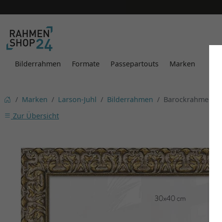
Bilderrahmen
Formate
Passepartouts
Marken
Marken
Larson-Juhl
Bilderrahmen
Barockrahmen P
Zur Übersicht