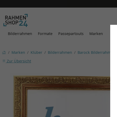
Bilderrahmen
Formate
Passepartouts
Marken
Marken
Klüber
Bilderrahmen
Barock Bilderrahmen
Zur Übersicht