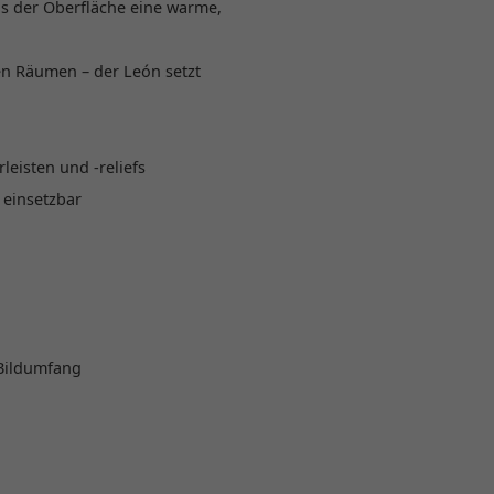
as der Oberfläche eine warme,
nen Räumen – der León setzt
leisten und -reliefs
 einsetzbar
 Bildumfang