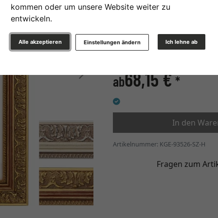
kommen oder um unsere Website weiter zu
entwickeln.
Alle akzeptieren
Ich lehne ab
Einstellungen ändern
» zur Maßanfertigung wec
Weiter
68,15 €
ab
*
In den War
Artikelnummer: KGE-93526-SZ-H
Fragen zum Arti