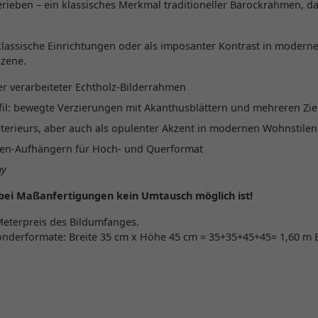
rieben – ein klassisches Merkmal traditioneller Barockrahmen, d
 klassische Einrichtungen oder als imposanter Kontrast in moder
Szene.
r verarbeiteter Echtholz-Bilderrahmen
fil: bewegte Verzierungen mit Akanthusblättern und mehreren Zier
Interieurs, aber auch als opulenter Akzent in modernen Wohnstilen
ken-Aufhängern für Hoch- und Querformat
ny
 bei Maßanfertigungen kein Umtausch möglich ist!
Meterpreis des Bildumfanges.
onderformate: Breite 35 cm x Höhe 45 cm = 35+35+45+45= 1,60 m