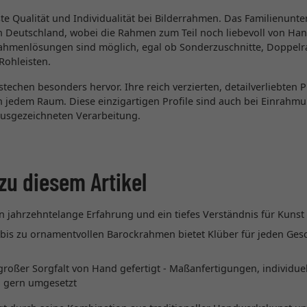
te Qualität und Individualität bei Bilderrahmen. Das Familienunt
Deutschland, wobei die Rahmen zum Teil noch liebevoll von Hand
ahmenlösungen sind möglich, egal ob Sonderzuschnitte, Doppe
Rohleisten.
techen besonders hervor. Ihre reich verzierten, detailverliebten
 jedem Raum. Diese einzigartigen Profile sind auch bei Einrahmun
usgezeichneten Verarbeitung.
zu diesem Artikel
 jahrzehntelange Erfahrung und ein tiefes Verständnis für Kunst 
 bis zu ornamentvollen Barockrahmen bietet Klüber für jeden Ge
großer Sorgfalt von Hand gefertigt - Maßanfertigungen, individu
 gern umgesetzt