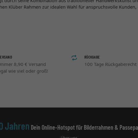
 durch seine Kombination aus traditioneller Handwerkskunst un
n Klüber Rahmen zur idealen Wahl für anspruchsvolle Kunden, d
VERSAND
RÜCKGABE
Immer 8,90 € Versand
100 Tage Rückgaberecht
egal wie viel oder groß!
0 Jahren
Dein Online-Hotspot für Bilderrahmen & Passepa
Über uns