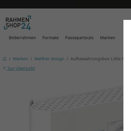
Bilderrahmen
Formate
Passepartouts
Marken
Marken
Walther design
Aufbewahrungsbox Little Foot
Zur Übersicht