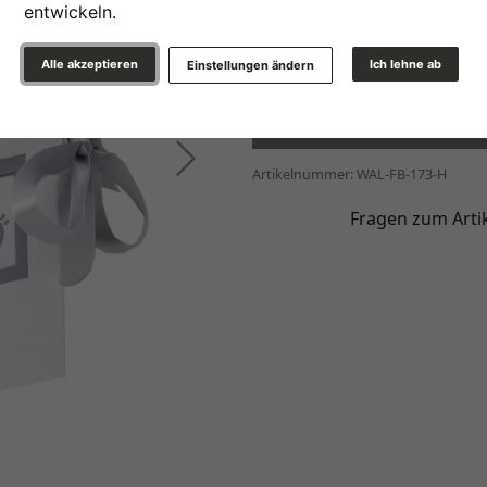
entwickeln.
42,65 €
*
Alle akzeptieren
Ich lehne ab
Einstellungen ändern
In den War
Weiter
Artikelnummer: WAL-FB-173-H
Fragen zum Arti