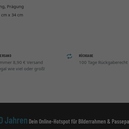
ung, Prägung
9 cm x 34 cm
VERSAND
RÜCKGABE
Immer 8,90 € Versand
100 Tage Rückgaberecht
egal wie viel oder groß!
0 Jahren
Dein Online-Hotspot für Bilderrahmen & Passepa