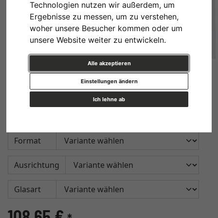
Technologien nutzen wir außerdem, um
Ergebnisse zu messen, um zu verstehen,
woher unsere Besucher kommen oder um
unsere Website weiter zu entwickeln.
Alle akzeptieren
Einstellungen ändern
Appendo Pro Acryltaschen
Ich lehne ab
Acryltaschen für das Appendo Pros Drahtseilsystem.
Format
Ausrichtung
Glasart
108,65 €