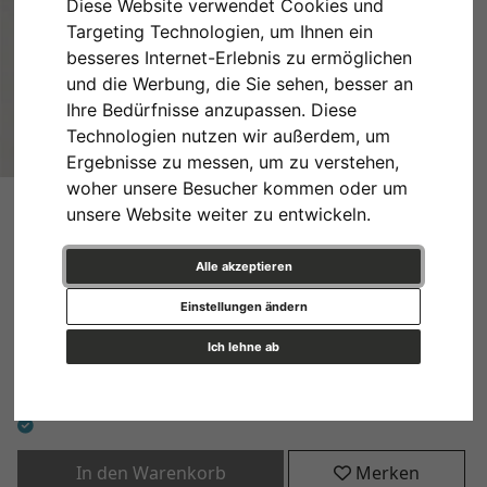
Diese Website verwendet Cookies und
Targeting Technologien, um Ihnen ein
besseres Internet-Erlebnis zu ermöglichen
und die Werbung, die Sie sehen, besser an
Ihre Bedürfnisse anzupassen. Diese
Technologien nutzen wir außerdem, um
Ergebnisse zu messen, um zu verstehen,
2,5 mm Passepartout in
woher unsere Besucher kommen oder um
unsere Website weiter zu entwickeln.
Museumsqualität
Alle akzeptieren
Einstellungen ändern
Farbe
Ich lehne ab
12,75 €
*
In den Warenkorb
Merken