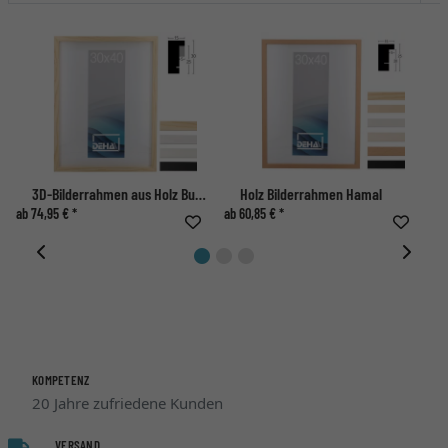
3D-Bilderrahmen aus Holz Bunda nach Maß
Holz Bilderrahmen Hamal
ab 74,95 € *
ab 60,85 € *
ab 
KOMPETENZ
20 Jahre zufriedene Kunden
VERSAND