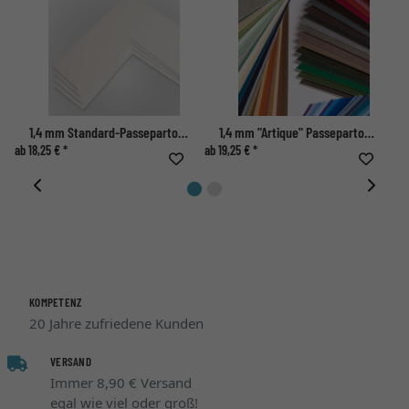
1,4 mm Standard-Passepartout mit individuellem Ausschnitt
1,4 mm "Artique" Passepartout nach Maß
ab 18,25 € *
ab 19,25 € *
ab 
KOMPETENZ
20 Jahre zufriedene Kunden
VERSAND
Immer 8,90 € Versand
egal wie viel oder groß!