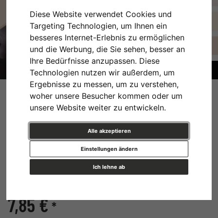
Diese Website verwendet Cookies und
Targeting Technologien, um Ihnen ein
besseres Internet-Erlebnis zu ermöglichen
und die Werbung, die Sie sehen, besser an
Ihre Bedürfnisse anzupassen. Diese
Technologien nutzen wir außerdem, um
1,5 mm Passepartout MSK
Ergebnisse zu messen, um zu verstehen,
woher unsere Besucher kommen oder um
Natur mit durchgefärbtem
unsere Website weiter zu entwickeln.
Kern nach Maß
Alle akzeptieren
Einstellungen ändern
Passepartout in Museumsqualität, Kartonstärke: 1,5 mm
Ich lehne ab
Farbe
7,85 €
*