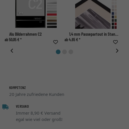
Alu Bilderrahmen C2
1,4 mm Passepartout in Standardformaten mit individuellem Ausschnitt
ab 50,05 € *
ab 4,65 € *
ab 
KOMPETENZ
20 Jahre zufriedene Kunden
VERSAND
Immer 8,90 € Versand
egal wie viel oder groß!