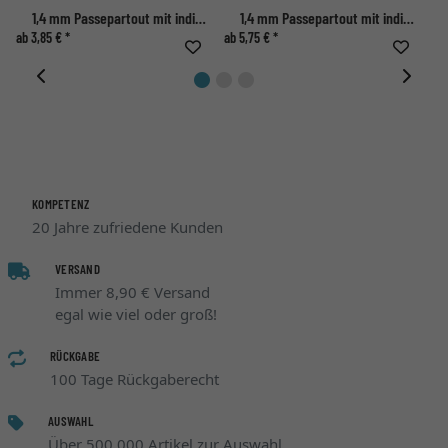
1,4 mm Passepartout mit individuellem Ausschnitt
1,4 mm Passepartout mit individuellem Ausschnitt
ab 3,85 € *
ab 5,75 € *
ab 
KOMPETENZ
20 Jahre zufriedene Kunden
VERSAND
Immer 8,90 € Versand
egal wie viel oder groß!
RÜCKGABE
100 Tage Rückgaberecht
AUSWAHL
Über 500.000 Artikel zur Auswahl