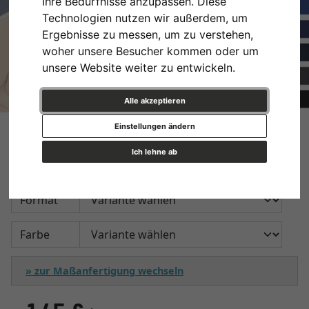
Ihre Bedürfnisse anzupassen. Diese
Technologien nutzen wir außerdem, um
Ergebnisse zu messen, um zu verstehen,
woher unsere Besucher kommen oder um
unsere Website weiter zu entwickeln.
Alle akzeptieren
1,4 mm Passepartout in
Einstellungen ändern
Standardformaten
Ich lehne ab
Format
Farbe
» zur Maßanfertigung wechseln