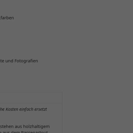
kfarben
nte und Fotografien
he Kosten einfach ersetzt
estehen aus holzhaltigem
en aus dem Passepartout