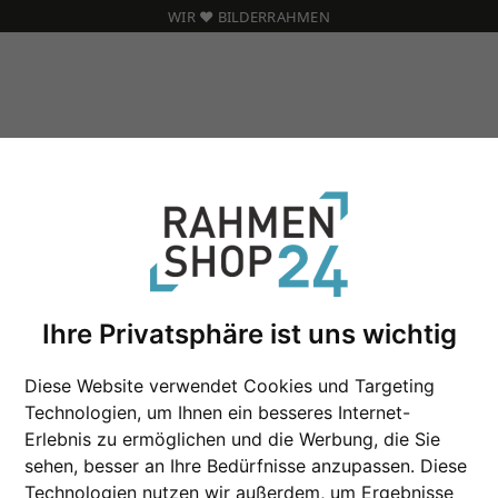
WIR ❤️ BILDERRAHMEN
ue" Passepartout nach Maß
1,4 mm "Artique" 
Ihre Privatsphäre ist uns wichtig
Diese Website verwendet Cookies und Targeting
Säurefreies 1,4 mm Passepartout
Technologien, um Ihnen ein besseres Internet-
Grafiken, limitierte Auflagen,
Erlebnis zu ermöglichen und die Werbung, die Sie
sehen, besser an Ihre Bedürfnisse anzupassen. Diese
Farbe
Technologien nutzen wir außerdem, um Ergebnisse