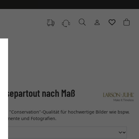
Passepartout nach Maß
 in "Conservation"-Qualität für hochwertige Bilder wie bspw.
 Dokumente und Fotografien.