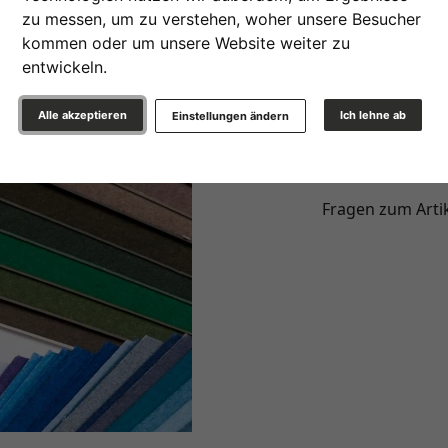
zu messen, um zu verstehen, woher unsere Besucher
19,25 €
*
kommen oder um unsere Website weiter zu
entwickeln.
Alle akzeptieren
Ich lehne ab
Einstellungen ändern
In den War
Weiter
Artikelnummer: AIC-A4800-H
Fragen zum Arti