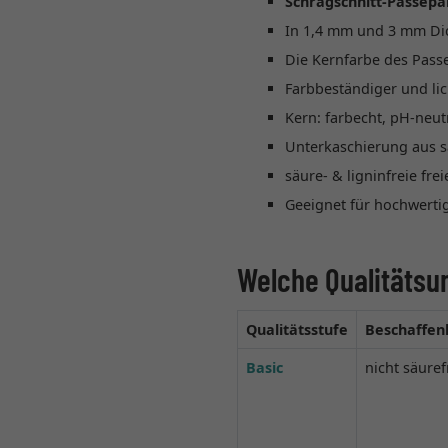
Schrägschnitt-Passepa
In 1,4 mm und 3 mm Di
Die Kernfarbe des Passe
Farbbeständiger und li
Kern: farbecht, pH-neut
Unterkaschierung aus s
säure- & ligninfreie fre
Geeignet für hochwertig
Welche Qualitätsu
Qualitätsstufe
Beschaffen
Basic
nicht säuref