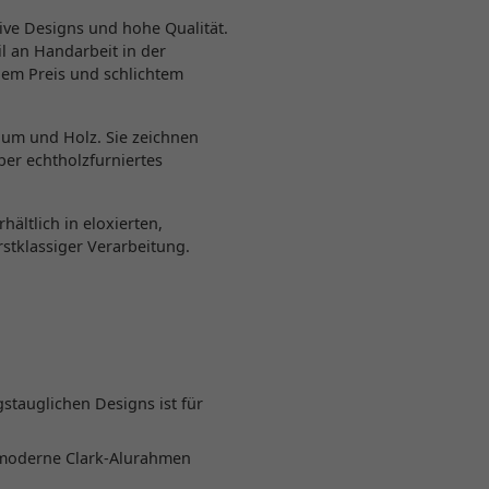
ve Designs und hohe Qualität.
l an Handarbeit in der
gem Preis und schlichtem
ium und Holz. Sie zeichnen
ber echtholzfurniertes
hältlich in eloxierten,
stklassiger Verarbeitung.
stauglichen Designs ist für
-moderne Clark-Alurahmen