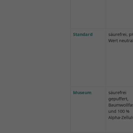
Standard
säurefrei, p
Wert neutra
Museum
säurefrei
gepuffert,
Baumwollfa
und 100 %
Alpha-Zellu